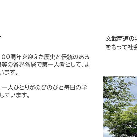
て
文武両道の学
をもって社
100周年を迎えた歴史と伝統のある
教育等の各界各層で第一人者として、ま
います。
、一人ひとりがのびのびと毎日の学
しています。