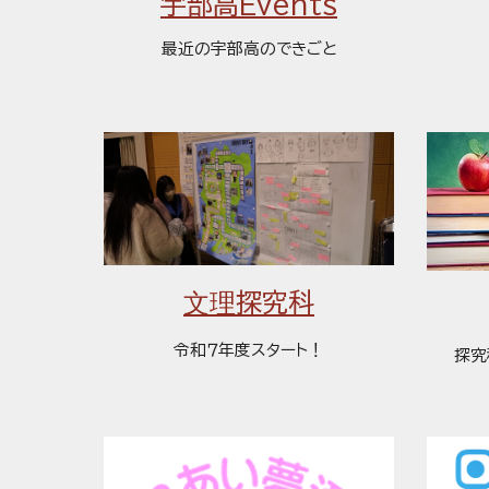
宇部高Events
最近の宇部高のできごと
文理
探究科
令和７年度スタート！
探究