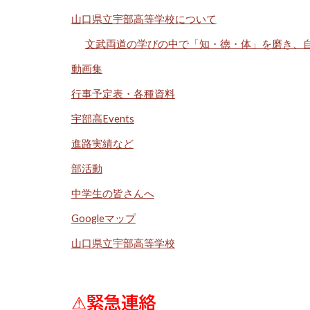
山口県立宇部高等学校について
文武両道の学びの中で「知・徳・体」を磨き、
動画集
行事予定表・各種資料
宇部高Events
進路実績など
部活動
中学生の皆さんへ
Googleマップ
山口県立宇部高等学校
⚠
緊急連絡