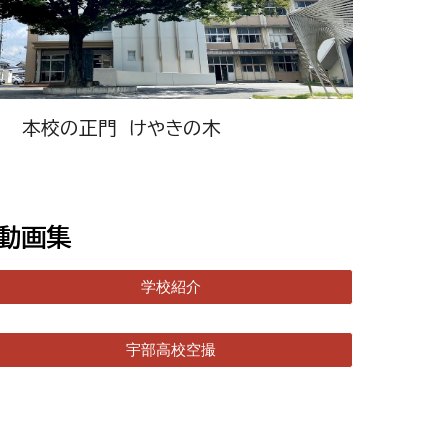
本校の正門 けやきの木
動画集
学校紹介
宇部高校空撮