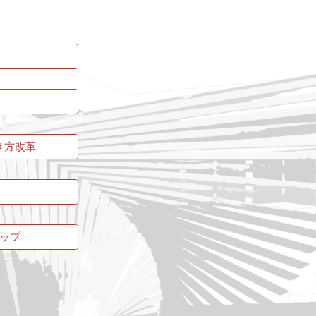
き方改革
ップ