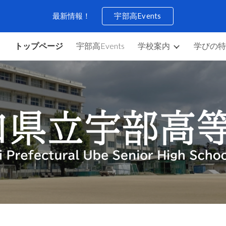
最新情報！
宇部高Events
ip to main content
Skip to navigat
トップページ
宇部高Events
学校案内
学びの特